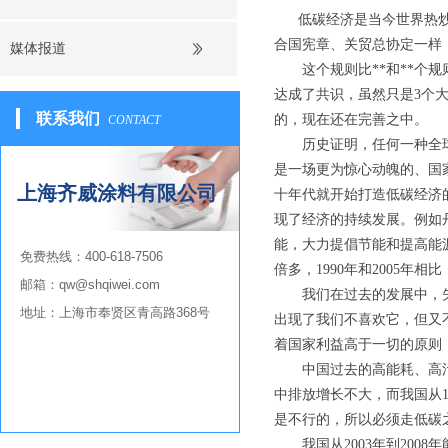
低碳经济是当今世界热炒的
合国宪章、关贸总协定一样
媒体报道
这个规则比**和**个规则
达成了共识，虽然只是3个
联系我们
的，现在还在完善之中。
CONTACT
历史证明，任何一种全球发
是一场更为惊心动魄的、国
上海齐威涂料有限公司
十年代就开始打造低碳经济
现了经济的持续发展。例如
能，大力提倡节能和提高能源
免费热线：
400-618-7506
倍多，1990年和2005年
邮箱：qw@shqiwei.com
我们在过去的发展中，失去
地址：
上海市奉贤区青高路368号
出现了我们不喜欢它，但又
着国家利益高于一切的原则
中国过去的高能耗、高污染
中排放增长不大，而我国从19
是不行的，所以必须走低碳
我国从2003年到2008